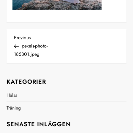
I
Previous
Previous
Post
pexels-photo-
n
185801.jpeg
l
ä
KATEGORIER
g
Hälsa
g
Träning
s
SENASTE INLÄGGEN