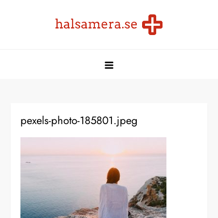
Skip
to
content
Halsamera.se
Halsamera.se
pexels-photo-185801.jpeg