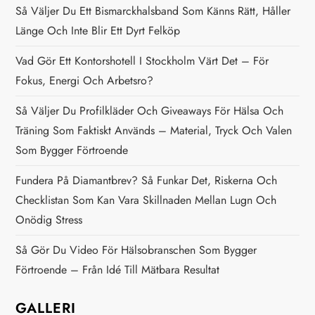
n
Så Väljer Du Ett Bismarckhalsband Som Känns Rätt, Håller
Länge Och Inte Blir Ett Dyrt Felköp
a
Vad Gör Ett Kontorshotell I Stockholm Värt Det – För
v
Fokus, Energi Och Arbetsro?
i
Så Väljer Du Profilkläder Och Giveaways För Hälsa Och
Träning Som Faktiskt Används – Material, Tryck Och Valen
g
Som Bygger Förtroende
e
Fundera På Diamantbrev? Så Funkar Det, Riskerna Och
Checklistan Som Kan Vara Skillnaden Mellan Lugn Och
r
Onödig Stress
i
Så Gör Du Video För Hälsobranschen Som Bygger
n
Förtroende – Från Idé Till Mätbara Resultat
g
GALLERI