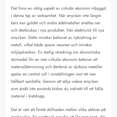
Det finns en viktig aspekt av cirkulär ekonomi inbyggd
i denna typ av verksamhet. När smycken inte längre
bärs kan guldet och andra ädelmetaller smältas ner
och återbrukas i nya produkter, från elektronik till nya
smycken. Detta minskar behovet av nybrytning av
metall, vilket både sparar resurser och minskar
miljöpåverkan. En statlig utredning om ekonomiska
styrmedel för en mer cirkulär ekonomi betonar att
materialåtervinning och återbruk av dyrbara metaller
spelar en central roll i omställningen mot ett mer
hållbart samhälle. Genom att sälja vidare smycken
som ändå inte används bidrar du indirekt till att hålla
material i kretslopp.
Det är värt att förstå skillnaden mellan olika aktörer på
marknaden. En pantbank ger dig ett lån mot pant, där