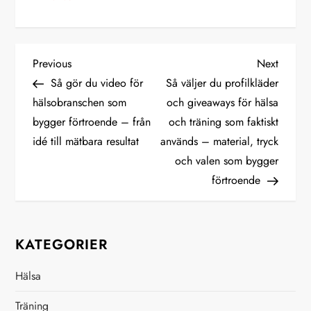
I
Previous
Next
Previous
Next
Post
Post
Så gör du video för
Så väljer du profilkläder
n
hälsobranschen som
och giveaways för hälsa
bygger förtroende – från
och träning som faktiskt
l
idé till mätbara resultat
används – material, tryck
ä
och valen som bygger
förtroende
g
g
KATEGORIER
s
Hälsa
n
Träning