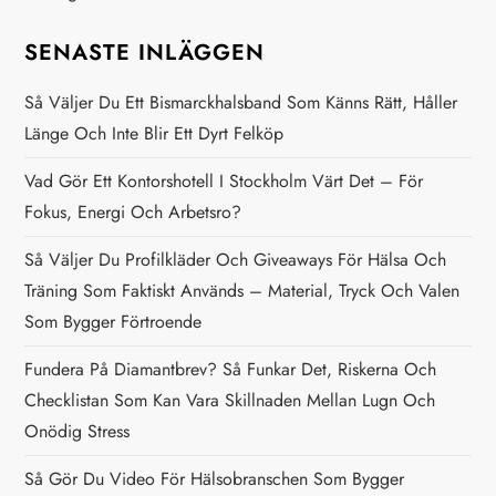
a
SENASTE INLÄGGEN
v
Så Väljer Du Ett Bismarckhalsband Som Känns Rätt, Håller
i
Länge Och Inte Blir Ett Dyrt Felköp
g
Vad Gör Ett Kontorshotell I Stockholm Värt Det – För
Fokus, Energi Och Arbetsro?
e
Så Väljer Du Profilkläder Och Giveaways För Hälsa Och
r
Träning Som Faktiskt Används – Material, Tryck Och Valen
Som Bygger Förtroende
i
Fundera På Diamantbrev? Så Funkar Det, Riskerna Och
n
Checklistan Som Kan Vara Skillnaden Mellan Lugn Och
Onödig Stress
g
Så Gör Du Video För Hälsobranschen Som Bygger