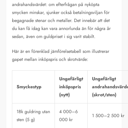
andrahandsvärdet: om efterfrågan på nyköpta
smycken minskar, sjunker också betalningsviljan för
begagnade stenar och metaller. Det innebär att det
du kan få idag kan vara annorlunda än för några år
sedan, även om guldpriset i sig varit stabilt.
Här är en förenklad jämförelsetabell som illustrerar
gapet mellan inköpspris och skrotvärde:
Ungefärligt
Ungefärligt
Smyckestyp
inköpspris
andrahandsvärd
(nytt)
(skrot/sten)
18k guldring utan
4 000–6
1 500–2 500 kr
sten (5 g)
000 kr