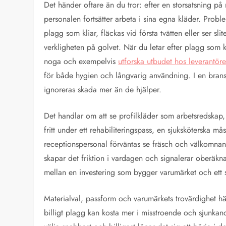
Det händer oftare än du tror: efter en storsatsning p
personalen fortsätter arbeta i sina egna kläder. Proble
plagg som kliar, fläckas vid första tvätten eller ser slit
verkligheten på golvet. När du letar efter plagg som kl
noga och exempelvis
utforska utbudet hos leverantörer
för både hygien och långvarig användning. I en brans
ignoreras skada mer än de hjälper.
Det handlar om att se profilkläder som arbetsredskap,
fritt under ett rehabiliteringspass, en sjuksköterska mås
receptionspersonal förväntas se fräsch och välkomnan
skapar det friktion i vardagen och signalerar oberäkn
mellan en investering som bygger varumärket och ett s
Materialval, passform och varumärkets trovärdighet hä
billigt plagg kan kosta mer i misstroende och sjunkande