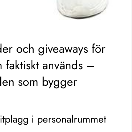
äder och giveaways för
 faktiskt används –
valen som bygger
oritplagg i personalrummet