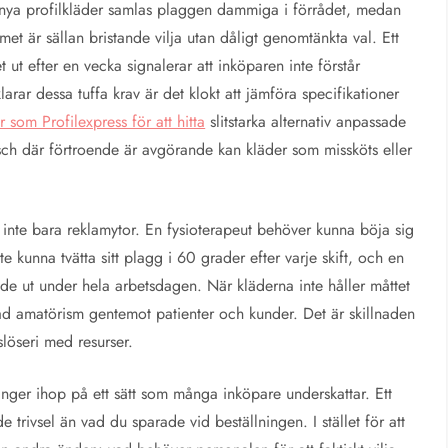
å nya profilkläder samlas plaggen dammiga i förrådet, medan
met är sällan bristande vilja utan dåligt genomtänkta val. Ett
et ut efter en vecka signalerar att inköparen inte förstår
arar dessa tuffa krav är det klokt att jämföra specifikationer
 som Profilexpress för att hitta
slitstarka alternativ anpassade
ch där förtroende är avgörande kan kläder som missköts eller
 inte bara reklamytor. En fysioterapeut behöver kunna böja sig
te kunna tvätta sitt plagg i 60 grader efter varje skift, och en
de ut under hela arbetsdagen. När kläderna inte håller måttet
ad amatörism gentemot patienter och kunder. Det är skillnaden
löseri med resurser.
nger ihop på ett sätt som många inköpare underskattar. Ett
 trivsel än vad du sparade vid beställningen. I stället för att